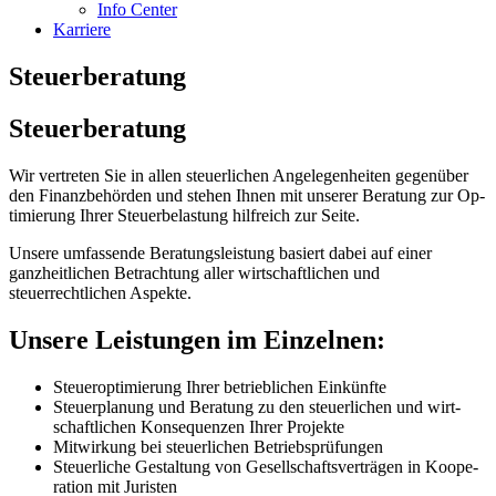
Info Center
Karriere
Steuerberatung
Steuerberatung
Wir vertreten Sie in allen steuerlichen An­ge­le­gen­hei­ten gegenüber
den Finanzbehörden und stehen Ihnen mit unserer Beratung zur Op­
ti­mie­r­ung Ihrer Steuerbelastung hilfreich zur Sei­te.
Unsere umfassende Beratungsleistung ba­siert dabei auf einer
ganzheitlichen Betrachtung al­ler wirtschaftlichen und
steuerrechtlichen As­pek­te.
Unsere
Leistungen
im Einzelnen:
Steueroptimierung Ihrer betrieblichen Ein­künfte
Steu­er­plan­ung und Be­ra­tung zu den steu­er­lich­en und wirt­
schaft­lich­en Kon­se­quenz­en Ihr­er Pro­jekte
Mit­wirk­ung bei steu­er­lichen Be­triebs­prüf­ung­en
Steu­er­liche Ge­stalt­ung von Ge­sell­schafts­ver­trä­gen in Ko­o­pe­
ra­tion mit Juristen