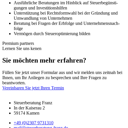
Aus­führ­liche Be­ra­tung­en im Hin­blick auf Steu­er­be­günst­i­
gung­en und In­ves­ti­tions­hilfen
Un­ter­stütz­ung bei Rechts­form­wahl bei der Grün­dung und
Um­wand­lung von Un­ter­nehm­en
Be­ra­tung bei Fragen der Erb­folge und Un­ter­nehm­ens­nach­
folge
Vermögen durch Steuer­op­timierung bilden
Premium partners
Lernen Sie uns kenen
Sie möchten mehr erfahren?
Füllen Sie jetzt unser Formular aus und wir melden uns zeitnah bei
Ihnen, um Ihr Anliegen zu besprechen und Ihre Fragen zu
beantworten.
Vereinbaren Sie jetzt Ihren Termin
Steuerberatung Franz
In der Kaiserau 2
59174 Kamen
+49 (0)2307 9731310
mail@steuerberatung-franz.de