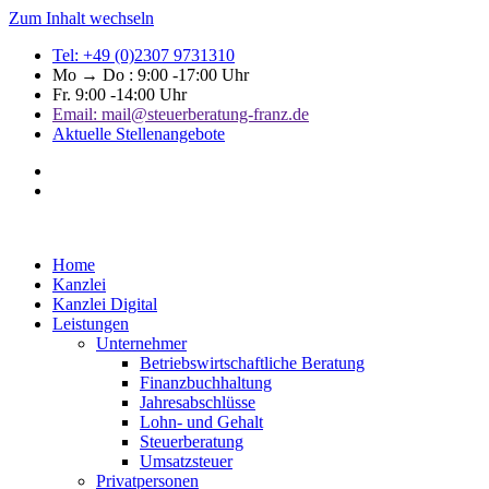
Zum Inhalt wechseln
Tel: +49 (0)2307 9731310
Mo → Do : 9:00 -17:00 Uhr
Fr. 9:00 -14:00 Uhr
Email: mail@steuerberatung-franz.de
Aktuelle Stellenangebote
Home
Kanzlei
Kanzlei Digital
Leistungen
Unternehmer
Betriebswirtschaftliche Beratung
Finanzbuchhaltung
Jahresabschlüsse
Lohn- und Gehalt
Steuerberatung
Umsatzsteuer
Privatpersonen