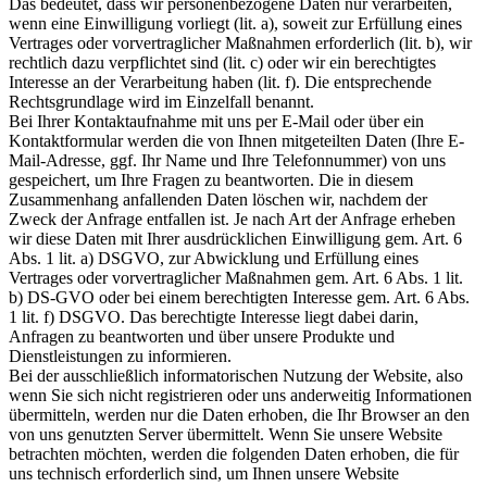
Das bedeutet, dass wir personenbezogene Daten nur verarbeiten,
wenn eine Einwilligung vorliegt (lit. a), soweit zur Erfüllung eines
Vertrages oder vorvertraglicher Maßnahmen erforderlich (lit. b), wir
rechtlich dazu verpflichtet sind (lit. c) oder wir ein berechtigtes
Interesse an der Verarbeitung haben (lit. f). Die entsprechende
Rechtsgrundlage wird im Einzelfall benannt.
Bei Ihrer Kontaktaufnahme mit uns per E-Mail oder über ein
Kontaktformular werden die von Ihnen mitgeteilten Daten (Ihre E-
Mail-Adresse, ggf. Ihr Name und Ihre Telefonnummer) von uns
gespeichert, um Ihre Fragen zu beantworten. Die in diesem
Zusammenhang anfallenden Daten löschen wir, nachdem der
Zweck der Anfrage entfallen ist. Je nach Art der Anfrage erheben
wir diese Daten mit Ihrer ausdrücklichen Einwilligung gem. Art. 6
Abs. 1 lit. a) DSGVO, zur Abwicklung und Erfüllung eines
Vertrages oder vorvertraglicher Maßnahmen gem. Art. 6 Abs. 1 lit.
b) DS-GVO oder bei einem berechtigten Interesse gem. Art. 6 Abs.
1 lit. f) DSGVO. Das berechtigte Interesse liegt dabei darin,
Anfragen zu beantworten und über unsere Produkte und
Dienstleistungen zu informieren.
Bei der ausschließlich informatorischen Nutzung der Website, also
wenn Sie sich nicht registrieren oder uns anderweitig Informationen
übermitteln, werden nur die Daten erhoben, die Ihr Browser an den
von uns genutzten Server übermittelt. Wenn Sie unsere Website
betrachten möchten, werden die folgenden Daten erhoben, die für
uns technisch erforderlich sind, um Ihnen unsere Website