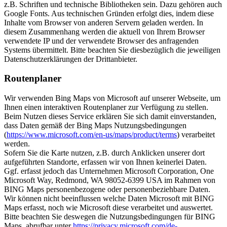
z.B. Schriften und technische Bibliotheken sein. Dazu gehören auch
Google Fonts. Aus technischen Gründen erfolgt dies, indem diese
Inhalte vom Browser von anderen Servern geladen werden. In
diesem Zusammenhang werden die aktuell von Ihrem Browser
verwendete IP und der verwendete Browser des anfragenden
Systems übermittelt. Bitte beachten Sie diesbezüglich die jeweiligen
Datenschutzerklärungen der Drittanbieter.
Routenplaner
Wir verwenden Bing Maps von Microsoft auf unserer Webseite, um
Ihnen einen interaktiven Routenplaner zur Verfügung zu stellen.
Beim Nutzen dieses Service erklären Sie sich damit einverstanden,
dass Daten gemäß der Bing Maps Nutzungsbedingungen
(
https://www.microsoft.com/en-us/maps/product/terms
) verarbeitet
werden.
Sofern Sie die Karte nutzen, z.B. durch Anklicken unserer dort
aufgeführten Standorte, erfassen wir von Ihnen keinerlei Daten.
Ggf. erfasst jedoch das Unternehmen Microsoft Corporation, One
Microsoft Way, Redmond, WA 98052-6399 USA im Rahmen von
BING Maps personenbezogene oder personenbeziehbare Daten.
Wir können nicht beeinflussen welche Daten Microsoft mit BING
Maps erfasst, noch wie Microsoft diese verarbeitet und auswertet.
Bitte beachten Sie deswegen die Nutzungsbedingungen für BING
Maps, abrufbar unter
https://privacy.microsoft.com/de-