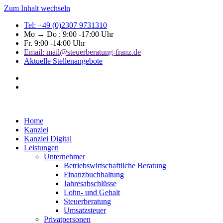
Zum Inhalt wechseln
Tel: +49 (0)2307 9731310
Mo → Do : 9:00 -17:00 Uhr
Fr. 9:00 -14:00 Uhr
Email: mail@steuerberatung-franz.de
Aktuelle Stellenangebote
Home
Kanzlei
Kanzlei Digital
Leistungen
Unternehmer
Betriebswirtschaftliche Beratung
Finanzbuchhaltung
Jahresabschlüsse
Lohn- und Gehalt
Steuerberatung
Umsatzsteuer
Privatpersonen