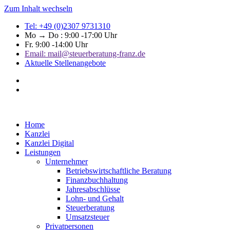
Zum Inhalt wechseln
Tel: +49 (0)2307 9731310
Mo → Do : 9:00 -17:00 Uhr
Fr. 9:00 -14:00 Uhr
Email: mail@steuerberatung-franz.de
Aktuelle Stellenangebote
Home
Kanzlei
Kanzlei Digital
Leistungen
Unternehmer
Betriebswirtschaftliche Beratung
Finanzbuchhaltung
Jahresabschlüsse
Lohn- und Gehalt
Steuerberatung
Umsatzsteuer
Privatpersonen